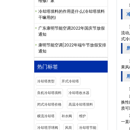
维修厂家
如何
冷却塔填料的作用是什么(冷却塔填料
干嘛用的)
通
广东康明节能空调2022年国庆节放假
流动
通知
式冷
康明节能空调|2022年端午节放假安排
通知
选择
热门标签
果风
冷却塔类型
开式冷却塔
对不
良机冷却塔填料
冷却塔收水器
所以
换性
闭式冷却塔价格
高温冷却塔填料
质可
冷却
横流冷却塔
补水阀
维护
一直
冷却塔浮球阀
风筒
冷却塔节能