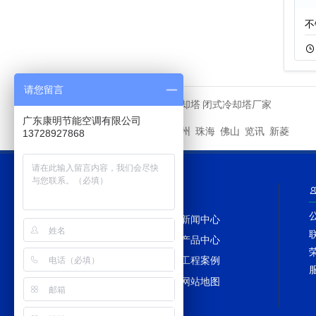
逆流闭式冷却塔安
圆形逆流开式冷却
不
11-16
278
11-20
368
请您留言
马利冷却塔
闭式冷却塔厂家
友情链接
广东康明节能空调有限公司
深圳
广州
珠海
佛山
览讯
新菱
城市分站
13728927868
网站导航
网站首页
新闻中心
冷却塔百科
产品中心
冷却塔配件
工程案例
冷却塔维修
网站地图