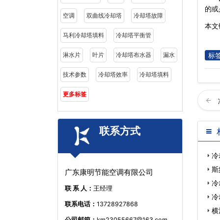
的或
空调
双曲线冷却塔
冷却塔故障
本文链
马利冷却塔填料
冷却塔平衡管
标
淋水片
叶片
冷却塔布水器
漏水
技术参数
冷却塔效率
冷却塔填料
更多标签
联系方式
冷
斯
广东康明节能空调有限公司
冷
联 系 人：
王经理
冷
联系电话：
13728927868
横
公司邮箱：
km23055667@163.com