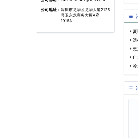
公司地址：
深圳市龙华区龙华大道2125
号卫东龙商务大厦A座
1916A
夏
选
更
广
冷