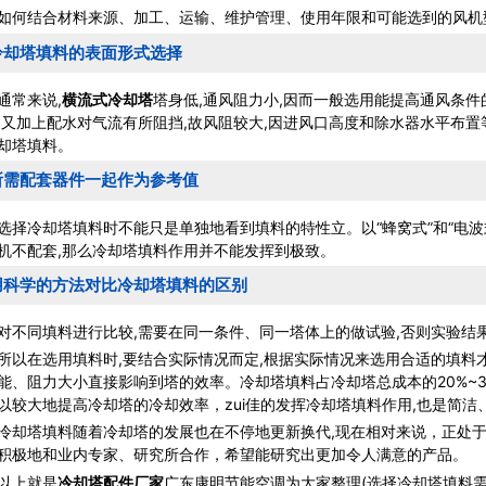
结合材料来源、加工、运输、维护管理、使用年限和可能选到的风机型
冷却塔填料的表面形式选择
常来说,
横流式冷却塔
塔身低,通风阻力小,因而一般选用能提高通风条
,又加上配水对气流有所阻挡,故风阻较大,因进风口高度和除水器水平布
却塔填料。
所需配套器件一起作为参考值
冷却塔填料时不能只是单独地看到填料的特性立。以“蜂窝式”和“电波式
机不配套,那么冷却塔填料作用并不能发挥到极致。
用科学的方法对比冷却塔填料的区别
同填料进行比较,需要在同一条件、同一塔体上的做试验,否则实验结
在选用填料时,要结合实际情况而定,根据实际情况来选用合适的填料才
能、阻力大小直接影响到塔的效率。冷却塔填料占冷却塔总成本的20%~30%
以较大地提高冷却塔的冷却效率，zui佳的发挥冷却塔填料作用,也是简
塔填料随着冷却塔的发展也在不停地更新换代,现在相对来说，正处于
积极地和业内专家、研究所合作，希望能研究出更加令人满意的产品。
以上就是
冷却塔配件
厂家
广东康明节能空调为大家整理(选择冷却塔填料