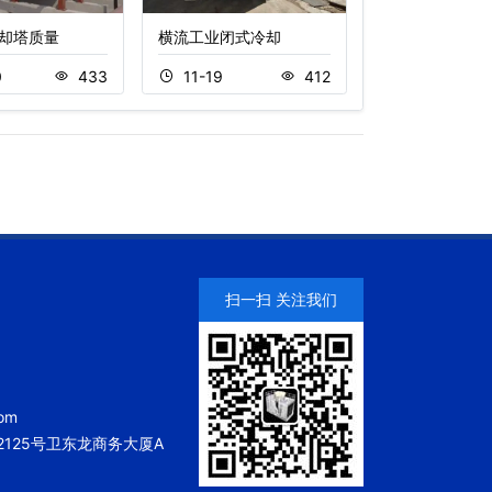
却塔质量
横流工业闭式冷却
125吨不锈钢复
0
433
11-19
412
11-22
扫一扫 关注我们
om
125号卫东龙商务大厦A