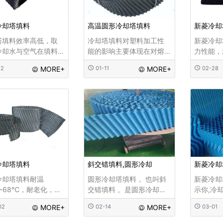
冷却塔填料
高温圆形冷却塔填料
新菱冷却
塔填料效率高低，取
冷却塔填料对塑料加工性
新菱冷却
冷却水与空气在填料
能的影响主要体现在对熔
力性能，
 分接触的程度。填料
体粘度的影响和熔体弹性
流塔配备
22
MORE+
01-11
MORE+
02-28
0℃～68℃，耐老
(或刚性)的影响。 高温
冷却塔喷
性能优良、抗紫外
冷却塔填料厂家，聚合物
备了专利
寿命长。简单的说填
处于粘流态流动并发生形
头。本款
冷却塔中的作用就是
变的行为称之为高聚物的
塔专用，
散热量，延长冷却水
流变行为。在通常的成型
分布到填
时间，增加换热面
加工过程中，圆形高温冷
却塔整塔
增加换热量。均匀布
却塔
为使新菱
冷却塔填料
斜交错填料,圆形冷却
新菱冷却
冷却塔填料耐温
圆形冷却塔填料， 也叫斜
新菱冷却
~68℃，耐老化，性
交错填料 。是圆形冷却塔
示你,冷
异，耐紫外线，寿命
可以说是逆流冷却塔专用
中的作用
02
MORE+
02-14
MORE+
03-01
简单地说，填料在冷
的填料散热片 。这种规格
量，延长
中的作用是增加散
的冷却塔填料 在于冷却不
间，增加