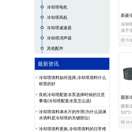
冷却塔电机
新菱
冷却塔风机
冷却
冷却塔减速器
决于
中充
冷却塔消声器
11-
耐温5
其他配件
化，
线，
料在
最新资讯
增加
停留
冷却塔填料如何选择,冷却塔填料什么
积，
材质的好
良机冷却塔配套水泵选择时候的注意
圆形
事项(冷却塔配套水泵怎么选)
圆形
冷却塔填料淋水片的作用(为什么说淋
50℃
水填料是冷却塔的关键部位)
能优
12-
长。
冷却塔填料更换,冷却塔填料的日常维
却塔