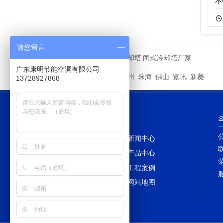
广东闭式逆流冷…
横流开放式冷却…
不
11-15
1964
11-18
673
请您留言
马利冷却塔
闭式冷却塔厂家
友情链接
广东康明节能空调有限公司
深圳
广州
珠海
佛山
览讯
新菱
城市分站
13728927868
网站导航
网站首页
新闻中心
冷却塔百科
产品中心
冷却塔配件
工程案例
冷却塔维修
网站地图