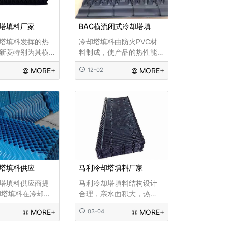
塔填料厂家
BAC横流闭式冷却塔填
塔填料发挥的热
冷却塔填料由防火PVC材
新菱特别为其横
料制成，使产品的热性能
专利的重力新菱
平均提高7.3%，使用寿命
MORE+
12-02
MORE+
头，为逆流塔配
长,易于保养检查：特殊设
的NS压力式喷
计结构，易于清洁，易于
新菱喷头为逆流
保养,悬挂式安装，不用胶
将循环水均匀的
粘剂，有伸缩式填充支撑
料上。为达成冷
集成消除器和百叶窗。
布水的均匀性。
填
塔填料供应
马利冷却塔填料厂家
塔填料供应商提
马利冷却塔填料结构设计
却塔填料在冷却塔
合理，亲水面积大，热
就是增加散热
力、阻力综合性能好，水
MORE+
03-04
MORE+
冷却水停留时
膜分布均匀，通风阻力
换热面积，增加
小，承载能力强，单位体