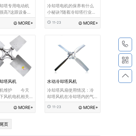
却塔专用电动机
冷却塔电机的保养有什么
很高?这跟设备本
小秘诀?随着冷却塔行业的
优势是紧密分不
发展也间接的带动着其配
MORE+
11-23
MORE+
么一般我们在使
件行业的发展。大家都知
的时候它的产品
道风机配件对于一个冷却
是什么呢? 1、在
塔来说是多么的重要。今
1
机械设备的时候
天我们就介绍一下关于它
却塔风机
水动冷却塔风机
风机维护 今天
冷却塔风扇使用情况：冷
下风机电机相关
却塔风机在冷却塔内的气
见问题，希望能
体循环中起着最基础的作
MORE+
11-23
MORE+
户起到一定的协
用，及时排出冷却塔内汽
使用都要对风机
化的冷却介质可以最大限
必要的维护，这
度地降低塔内温度，从而
尾页
然不是每个用户
保证冷却介质的冷却效
会
果。这也是