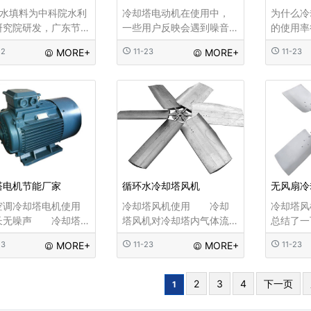
淋水填料为中科院水利
冷却塔电动机在使用中，
为什么冷
研究院研发，广东节
一些用户反映会遇到噪音
的使用率
调是华南地区第一家
大的情况，今天，机电的
身的使用
22
MORE+
11-23
MORE+
11-23
制造的淋水填料，充
技术人员教大家一些技巧
开的。那
用梯形斜波的合理设
缓解噪音大的技巧。 一些
用该设备
则，同时增加水膜截
用户在冷却塔电动机上加
优势到底
次数，使水膜多次重
装一层消音棉，效果也不
购买使用
且更趋于均匀...
错，从发声
塔电机节能厂家
循环水冷却塔风机
无风扇冷
空调冷却塔电机使用
冷却塔风机使用 冷却
冷却塔
长无噪声 冷却塔
塔风机对冷却塔内气体流
总结了一
就是在原来的冷却塔
通起到最基础的作用，在
的几个常
23
MORE+
11-23
MORE+
11-23
上在各方面再进行改
冷却塔中及时排放汽化后
对风机用
比如用水轮机来替代
的冷却介质可以最大限度
助。 
的风叶电机这样的一
的降低塔内温度，对冷却
电机进行
2
3
4
下一页
1
造就是非常明智的改
介质的制冷作用产生保障
些问题虽
这才使
作用。这也
的风机都