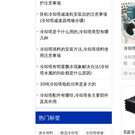
护注意事项
热，
间，
良机冷却塔减速机安装后的注意事项
换热
(冷却塔减速器维修步骤)
源。
西填充
冷却塔是干什么用的,冷却塔类型有哪
几种
冷却
冷却塔填料的安装方法,冷却塔填料使
用注意事项
冷却
数：
冷却塔有明显飘水现象解决办法(冷却
术参
塔水溅的到处都是什么原因)
12-
特点
地面积
30吨冷却塔电机功率是多大的
冷却塔配件有哪些,冷却塔各主要部件
及其作用
热门标签
S波
淋水填料
横流冷却塔
冷却塔维修