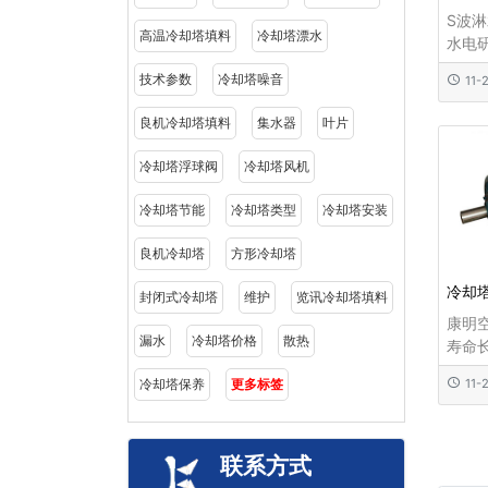
S波
高温冷却塔填料
冷却塔漂水
水电
能空
技术参数
冷却塔噪音
11-
生产
分利
良机冷却塔填料
集水器
叶片
计原
流的
冷却塔浮球阀
冷却塔风机
新分配
冷却塔节能
冷却塔类型
冷却塔安装
良机冷却塔
方形冷却塔
冷却
封闭式冷却塔
维护
览讯冷却塔填料
康明
漏水
冷却塔价格
散热
寿命
电机
冷却塔保养
更多标签
11-
基础
造，
原来
种改
联系方式
造，