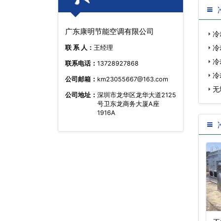
广东康明节能空调有限公司
冷
冷
联 系 人：
王经理
冷
联系电话：
13728927868
冷
公司邮箱：
km23055667@163.com
部…
无
公司地址：
深圳市龙华区龙华大道2125
号卫东龙商务大厦A座
1916A