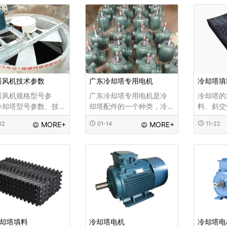
延长冷却水停留时
仅冷却效果好， 而且通风
换热量。
增加换热面积，增加
阻力也小 ，亲水性能也很
。均匀地分配水资
好 。还有肉型号的填料宽
不是用需要冷却的东
度是可以定制的 ...
塔...
塔风机技术参数
广东冷却塔专用电机
冷却塔填
塔风机规格型号参
广东冷却塔专用电机是冷
冷却塔的
冷却塔型号参数、技
却塔配件的一个种类，冷
料、斜交
数、规格说明，机组
却塔专用电机特点;电机密
形斜波填
02
MORE+
01-14
MORE+
11-22
：采用圆形设计，占
封防水性能好，耐高温，
填料、点
小，造型美观...
效率高，噪声小，节能显
蜂窝填料
著，称之为“节能型冷却
斜折波填
塔”。可以通过控制柜、人
塔填料...
工或自动控制，它管理灵
活。
冷却塔填料
冷却塔电机
冷却塔电