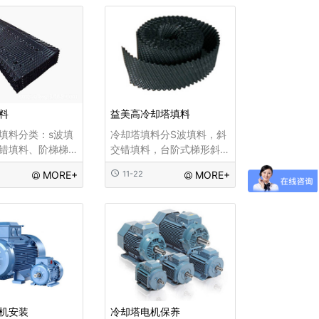
均匀布水。
积轻，冷却效果好等特
点，主要用于工业逆流冷
却塔，电厂双曲线水泥冷
却塔，适应温度68℃～零
下35℃，阻燃性能好，氧
指数大于等于
料
益美高冷却塔填料
填料分类：s波填
冷却塔填料分S波填料，斜
错填料、阶梯梯
交错填料，台阶式梯形斜
料、微分正弦波
波填料，差位式正弦波填
MORE+
11-22
MORE+
波填料、六边形
料，点波填料，六角蜂窝
、双向波填料、
填料，双向波填料，斜折
料和斜交错冷却
波填料， 斜交错冷却塔填
料.斜交错填料...
机安装
冷却塔电机保养