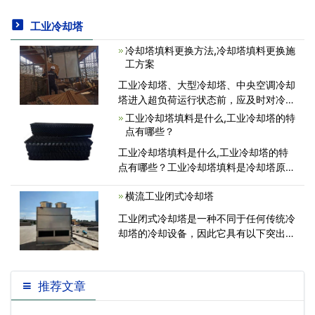
工业冷却塔
冷却塔填料更换方法,冷却塔填料更换施
工方案
工业冷却塔、大型冷却塔、中央空调冷却
塔进入超负荷运行状态前，应及时对冷却
塔进行维护保养，并观察冷却塔雨片是否
工业冷却塔填料是什么,工业冷却塔的特
老化、结垢，对冷却塔的冷却效果和使用
点有哪些？
寿命至关重要。 重要的是要记住经常检
工业冷却塔填料是什么,工业冷却塔的特
查冷却塔，并及时清洗和更换冷
点有哪些？工业冷却塔填料是冷却塔原水
和热交换器的关键构成部分，是提升冷却
横流工业闭式冷却塔
塔冷却效率保证经济发展可靠运转的重
要。这类填料在工业冷却塔中的效果是提
工业闭式冷却塔是一种不同于任何传统冷
升排热效果，增加冷却水停留的
却塔的冷却设备，因此它具有以下突出特
点：能保持冷却水清洁。由于封闭式冷却
塔不与外界接触，可以有效防止冷却水的
污染，始终保持清洁。如果用软化水进行
推荐文章
冷却水...