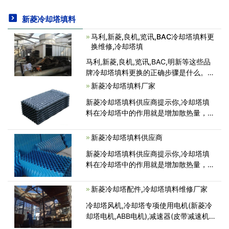
新菱冷却塔填料
马利,新菱,良机,览讯,BAC冷却塔填料更
换维修,冷却塔填
马利,新菱,良机,览讯,BAC,明新等这些品
牌冷却塔填料更换的正确步骤是什么。时
间长了，感觉需要换一下冷却塔填料了，
新菱冷却塔填料厂家
广东康明节能空调空调的总做人员冷却塔
新菱冷却塔填料供应商提示你,冷却塔填
填料该怎么换呢?相信很多人不知道它的
料在冷却塔中的作用就是增加散热量，延
具体操作!接下去冷却塔配件
长冷却水停留时间，增加换热面积，增加
换热量。均匀布水。
新菱冷却塔填料供应商
新菱冷却塔填料供应商提示你,冷却塔填
料在冷却塔中的作用就是增加散热量，延
长冷却水停留时间，增加换热面积，增加
换热量。均匀布水。
新菱冷却塔配件,冷却塔填料维修厂家
冷却塔风机,冷却塔专项使用电机(新菱冷
却塔电机,ABB电机),减速器(皮带减速机,
齿轮减速机),皮带轮,布水器,填料,冷却塔