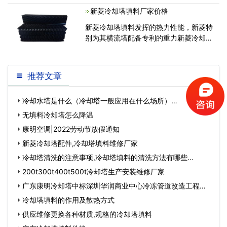
电机和减速机架子,冷却塔进风网,消音毯,
新菱冷却塔填料厂家价格
各种喷头,冷却塔配件,专业生产马利,良机,
新菱冷却塔填料发挥的热力性能，新菱特
斯频德,金日,菱电
别为其横流塔配备专利的重力新菱冷却塔
喷头，为逆流塔配备了专利的NS压力式
喷头。本款新菱喷头为逆流塔专用，将循
环水均匀的分布到填料上。为达成冷却塔
推荐文章
整塔布水的均匀性。为使新菱填
冷却水塔是什么（冷却塔一般应用在什么场所）…
无填料冷却塔怎么降温
康明空调|2022劳动节放假通知
新菱冷却塔配件,冷却塔填料维修厂家
冷却塔清洗的注意事项,冷却塔填料的清洗方法有哪些…
200t300t400t500t冷却塔生产安装维修厂家
广东康明冷却塔中标深圳华润商业中心冷冻管道改造工程…
冷却塔填料的作用及散热方式
供应维修更换各种材质,规格的冷却塔填料