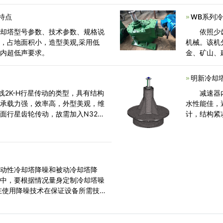
启;看水
的水平位置
特点
WB系列
冷却塔型号参数、技术参数、规格说
依照少齿
，占地面积小，造型美观,采用低
机械。该机
国内超低声要求。
金、矿山、
明新冷却
线2K-H行星传动的类型，具有结构
减速器内
，承载力强，效率高，外型美观，维
水性能佳，
面行星齿轮传动，故需加入N320(
计，结构紧
置式，安
主动性冷却塔降噪和被动冷却塔降
制中，要根据情况量身定制冷却塔噪
在使用降噪技术在保证设备所需技
行了优化升级，抑制了