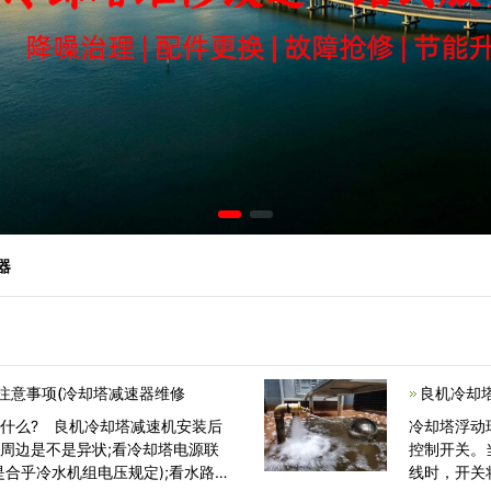
器
注意事项(冷却塔减速器维修
良机冷却
什么? 良机冷却塔减速机安装后
冷却塔浮动
周边是不是异状;看冷却塔电源联
控制开关。
是合乎冷水机组电压规定);看水路中
线时，开关