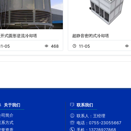
东开式圆形逆流冷却塔
超静音密闭式冷却塔
11-05
468
11-05
关于我们
联系我们
公司简介
联系人：
王经理
联系方式
电话：
0755-23055667
手机：
13728927868
荣誉资质