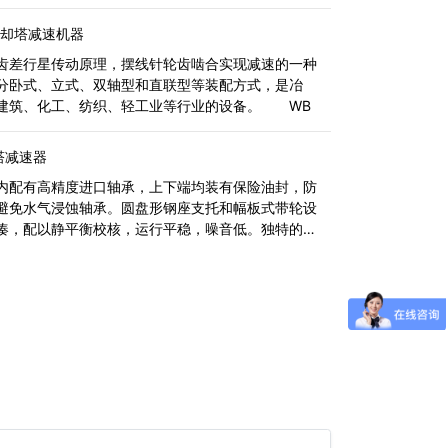
也会上升。然后，当水位上升时，浮动
冷却塔减速机器
差行星传动原理，摆线针轮齿啮合实现减速的一种
分卧式、立式、双轴型和直联型等装配方式，是冶
建筑、化工、纺织、轻工业等行业的设备。 WB
塔减速器
配有高精度进口轴承，上下端均装有保险油封，防
避免水气浸蚀轴承。圆盘形钢座支托和幅板式带轮设
凑，配以静平衡校核，运行平稳，噪音低。独特的倒