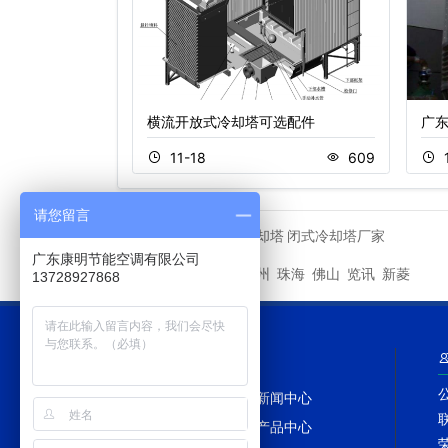
塔
横流开放式冷却塔可选配件
广
769
11-18
609
请您留言
马利冷却塔
闭式冷却塔厂家
友情链接
广东康明节能空调有限公司
深圳
广州
珠海
佛山
览讯
新菱
城市分站
13728927868
网站导航
网站首页
新闻中心
冷却塔百科
产品中心