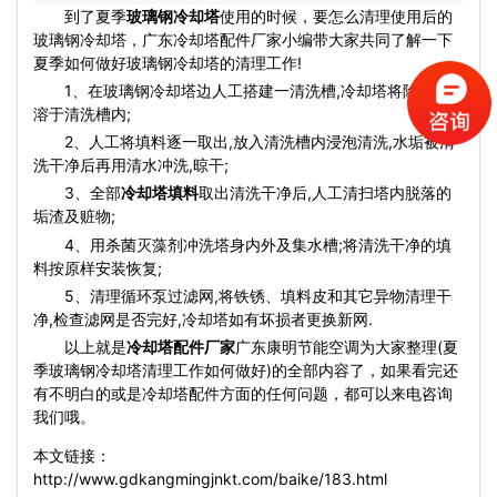
到了夏季
玻璃钢冷却塔
使用的时候，要怎么清理使用后的
玻璃钢冷却塔，广东
冷却塔配件
厂家小编带大家共同了解一下
夏季如何做好玻璃钢冷却塔的清理工作!
1、在玻璃钢冷却塔边人工搭建一清洗槽,冷却塔将除垢剂
溶于清洗槽内;
2、人工将填料逐一取出,放入清洗槽内浸泡清洗,水垢被清
洗干净后再用清水冲洗,晾干;
3、全部
冷却塔填料
取出清洗干净后,人工清扫塔内脱落的
垢渣及赃物;
4、用杀菌灭藻剂冲洗塔身内外及集水槽;将清洗干净的填
料按原样安装恢复;
5、清理循环泵过滤网,将铁锈、填料皮和其它异物清理干
净,检查滤网是否完好,冷却塔如有坏损者更换新网.
以上就是
冷却塔配件
厂家
广东康明节能空调为大家整理(夏
季玻璃钢冷却塔清理工作如何做好)的全部内容了，如果看完还
有不明白的或是冷却塔配件方面的任何问题，都可以来电咨询
我们哦。
本文链接：
http://www.gdkangmingjnkt.com/baike/183.html