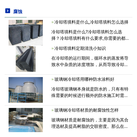
腐蚀
冷却塔填料是什么,冷却塔填料怎么选择
冷却塔填料是什么?冷却塔填料怎么选
择？冷却塔填料有什么要求,你需要的都
在这里,冷却塔填料是冷却塔的核心部
冷却塔填料定期清洗小知识
件，填料在冷却塔中增加散热量，延长冷
却水停留时间，增加热换面积，对于循环
在冷却塔的运行期间，循环水的蒸发将导
水冷却的效果起着重大作用...
致水中杂质的浓度增加，从而导致冷却塔
中水垢的增加，以及水挡板和镀锌板表面
上杂质的增加。同时，高温环境导致塔中
玻璃钢冷却塔用哪种防水涂料好
微生物的生长和大量繁殖，这加速了冷却
冷却塔玻璃钢本身就是防水的，只有有特
塔系统中杂质的形成和阻塞,所以
殊需要的时候进行额外的防水施工时需要
用到防水涂料。本来就是探讨在这种情况
下冷却塔玻璃钢应该用什么防水涂料。保
玻璃钢冷却塔材质的耐腐蚀性怎样
护性冷却塔涂料和内衬，如果您正在广东
玻璃钢材质是耐腐蚀的，主要是因为其合
周边寻找“冷却塔涂料”、
理选材及提高树脂的交联密度。那么在整
个过程中，温度、浓度、树脂这三个因素