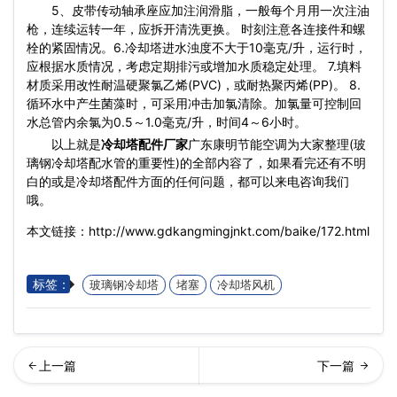
5、皮带传动轴承座应加注润滑脂，一般每个月用一次注油
枪，连续运转一年，应拆开清洗更换。 时刻注意各连接件和螺
栓的紧固情况。6.冷却塔进水浊度不大于10毫克/升，运行时，
应根据水质情况，考虑定期排污或增加水质稳定处理。 7.填料
材质采用改性耐温硬聚氯乙烯(PVC)，或耐热聚丙烯(PP)。 8.
循环水中产生菌藻时，可采用冲击加氯清除。加氯量可控制回
水总管内余氯为0.5～1.0毫克/升，时间4～6小时。
以上就是
冷却塔配件
厂家
广东康明节能空调为大家整理(玻
璃钢冷却塔配水管的重要性)的全部内容了，如果看完还有不明
白的或是冷却塔配件方面的任何问题，都可以来电咨询我们
哦。
本文链接：http://www.gdkangmingjnkt.com/baike/172.html
标签：
玻璃钢冷却塔
堵塞
冷却塔风机