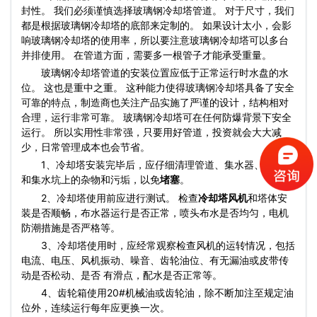
封性。 我们必须谨慎选择玻璃钢冷却塔管道。 对于尺寸，我们
都是根据玻璃钢冷却塔的底部来定制的。 如果设计太小，会影
响玻璃钢冷却塔的使用率，所以要注意玻璃钢冷却塔可以多台
并排使用。 在管道方面，需要多一根管子才能承受重量。
玻璃钢冷却塔管道的安装位置应低于正常运行时水盘的水
位。 这也是重中之重。 这种能力使得玻璃钢冷却塔具备了安全
可靠的特点，制造商也关注产品实施了严谨的设计，结构相对
合理，运行非常可靠。 玻璃钢冷却塔可在任何防爆背景下安全
运行。 所以实用性非常强，只要用好管道，投资就会大大减
少，日常管理成本也会节省。
1、冷却塔安装完毕后，应仔细清理管道、集水器、填料面
和集水坑上的杂物和污垢，以免
堵塞
。
2、冷却塔使用前应进行测试。 检查
冷却塔风机
和塔体安
装是否顺畅，布水器运行是否正常，喷头布水是否均匀，电机
防潮措施是否严格等。
3、冷却塔使用时，应经常观察检查风机的运转情况，包括
电流、电压、风机振动、噪音、齿轮油位、有无漏油或皮带传
动是否松动、是否 有滑点，配水是否正常等。
4、齿轮箱使用20#机械油或齿轮油，除不断加注至规定油
位外，连续运行每年应更换一次。