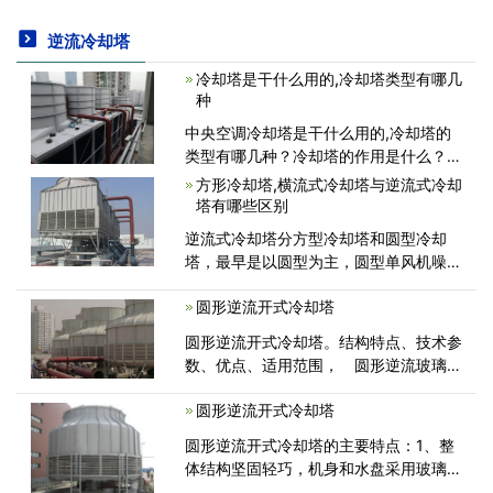
逆流冷却塔
冷却塔是干什么用的,冷却塔类型有哪几
种
中央空调冷却塔是干什么用的,冷却塔的
类型有哪几种？冷却塔的作用是什么？除
开工业生产制冷行业之外，中央空调制冷
方形冷却塔,横流式冷却塔与逆流式冷却
系统也会使用。冷却塔的种类诸多，按通
塔有哪些区别
风方法可分成当然通风冷却塔、机械设备
逆流式冷却塔分方型冷却塔和圆型冷却
通风冷却塔，下边跟随冷却塔配件
塔，最早是以圆型为主，圆型单风机噪
音、漂水都大，占地面积也大。维护成本
圆形逆流开式冷却塔
高。逆流式冷却塔：基本上利用风车将空
气由入风口吸入，空气由下往上穿过散热
圆形逆流开式冷却塔。结构特点、技术参
材，与落下之热水成反向相会之冷却塔。
数、优点、适用范围， 圆形逆流玻璃钢
冷却塔采用逆流气热交换技术，采用优质
圆形逆流开式冷却塔
改性聚氯乙烯波片作为填料扩散淋水区
域;通过旋转布水，布水均匀，冷却效果
圆形逆流开式冷却塔的主要特点：1、整
增强...
体结构坚固轻巧，机身和水盘采用玻璃钢
材质，永不腐蚀。带有紫外线抑制剂的表