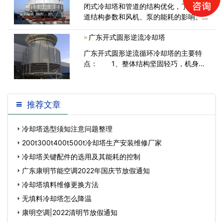
闭式冷却塔和管道的结构优化，了解了管
来。溪流被带出塔...
道结构参数和风机、泵的能耗的影响。研
究结果表明，闭式冷却塔的宽度在适当范
广东开式圆形逆流冷却塔
围内，盘管呈等边三角形布置，可以最大
限度地降低闭式冷却塔的投资成本和运行
广东开式圆形逆流循环冷却塔的主要特
成本。封闭式冷却塔用于空调和
点： 1、整体结构坚固轻巧，机身和
水盘采用玻璃钢材质，永不腐蚀。带有紫
外线抑制剂的表面处理可以抵抗阳光的伤
害。 2、所有钢材均为热
推荐文章
冷却塔选型须知注意问题整理
200t300t400t500t冷却塔生产安装维修厂家
冷却塔关键配件的选用及其能耗的控制
广东康明节能空调2022年国庆节放假通知
冷却塔填料维修更换方法
无填料冷却塔怎么降温
康明空调|2022清明节放假通知