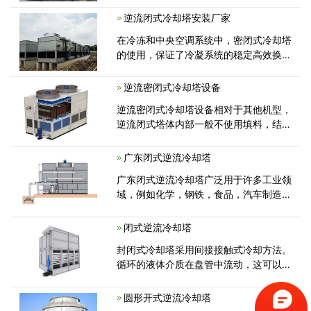
面处理可以抵抗阳光的伤害。2、所有钢
逆流闭式冷却塔安装厂家
材均为热浸镀锌，耐
在冷冻和中央空调系统中，密闭式冷却塔
的使用，保证了冷凝系统的稳定高效换
热，延长了设备的使用寿命，减少了淡水
资源的消耗。
逆流密闭式冷却塔设备
逆流密闭式冷却塔设备相对于其他机型，
逆流闭式塔体内部一般不使用填料，结构
更加紧凑，缩小占地面积，满足用户空间
需求。如客户对填料有特殊要求，我司亦
广东闭式逆流冷却塔
可非标定制有填料式。
广东闭式逆流冷却塔广泛用于许多工业领
域，例如化学，钢铁，食品，汽车制造和
中央空调。产品优势和技术特点，采用间
接接触式冷却方法。循环的液体介质在盘
闭式逆流冷却塔
管中流动，这可以防止冷却水被外部环境
封闭式冷却塔采用间接接触式冷却方法。
污染。管道中冷却水的热量通过塔中
循环的液体介质在盘管中流动，这可以防
止冷却水被外部环境污染。管道中冷却水
的热量通过塔中的循环水传递，以蒸发潜
圆形开式逆流冷却塔
热，而蒸发后的水蒸气则从空气中传递出