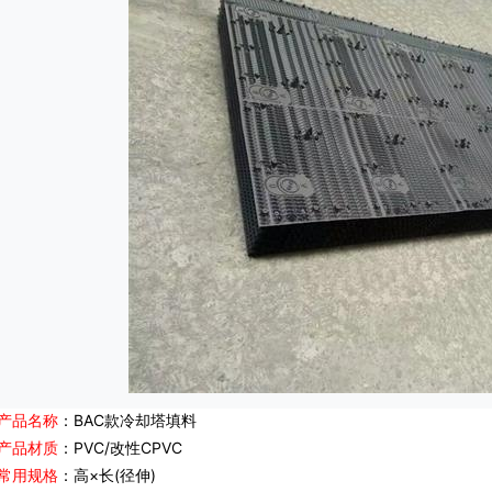
产品名称
：BAC款
冷却塔填料
产品材质
：PVC/改性CPVC
常用规格
：高×长(径伸)