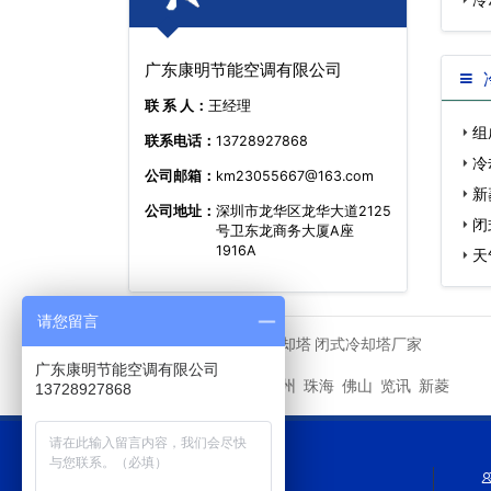
广东康明节能空调有限公司
联 系 人：
王经理
组
联系电话：
13728927868
冷
公司邮箱：
km23055667@163.com
新
公司地址：
深圳市龙华区龙华大道2125
闭
号卫东龙商务大厦A座
1916A
天
请您留言
马利冷却塔
闭式冷却塔厂家
友情链接
广东康明节能空调有限公司
深圳
广州
珠海
佛山
览讯
新菱
城市分站
13728927868
网站导航