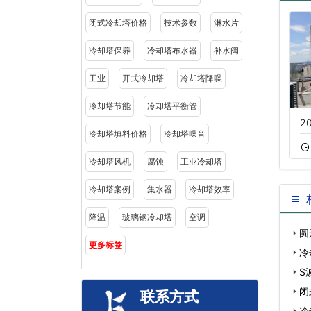
闭式冷却塔价格
技术参数
淋水片
冷却塔保养
冷却塔布水器
补水阀
工业
开式冷却塔
冷却塔降噪
冷却塔节能
冷却塔平衡管
横流式冷却塔价格
闭式逆流冷却塔
2
冷却塔填料价格
冷却塔噪音
11-16
288
11-05
419
冷却塔风机
腐蚀
工业冷却塔
冷却塔案例
集水器
冷却塔效率
降温
玻璃钢冷却塔
空调
圆
更多标签
冷
S
闭
联系方式
冷