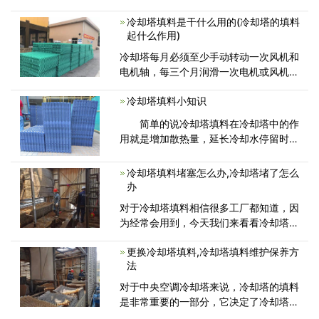
间，增加热换面积，对于循环水冷却的效
冷却塔填料是干什么用的(冷却塔的填料
果起着重大作用，而影响填料选择的因素
起什么作用)
是多方面的，需要综合考虑冷却塔形式、
热力特性、冷却任务、循环冷却水水
冷却塔每月必须至少手动转动一次风机和
电机轴，每三个月润滑一次电机或风机轴
轴承。应用范围：空调冷却系统、冷冻系
冷却塔填料小知识
列、电炉、注塑、制革、发电、汽轮机、
铝型材加工、空压机、工业水冷却等领
简单的说冷却塔填料在冷却塔中的作
域。
用就是增加散热量，延长冷却水停留时
间，增加换热面积，增加换热量。均匀布
水。不是将某种需降温的东西填进塔里。
冷却塔填料堵塞怎么办,冷却塔堵了怎么
冷却塔就是使热流体(包括
办
对于冷却塔填料相信很多工厂都知道，因
为经常会用到，今天我们来看看冷却塔填
料如果堵塞了怎么办?冷却塔配件厂家广
更换冷却塔填料,冷却塔填料维护保养方
东康明节能空调作为一个拥有多年冷却塔
法
行业经验的厂家，带各位来看看我们的冷
却塔填料堵塞的解决方案!
对于中央空调冷却塔来说，冷却塔的填料
是非常重要的一部分，它决定了冷却塔的
使用效率。根据统计，填料致冷达到60-