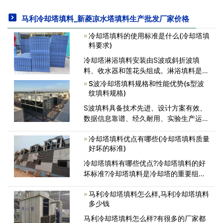
马利冷却塔填料_新菱凉水塔填料生产批发厂家价格
冷却塔填料的使用标准是什么(冷却塔填
料要求)
冷却塔淋浴填料安装由S波或斜折波填
料、收水器和莲花头组成。淋浴填料是冷
却塔内的水，气体两相继续预热，质量传
S波冷却塔填料规格和性能优势(s型波
递的有效中心是冷却塔热性能的重要组成
纹填料规格)
部分。其作用是将分配水的热水分散，形
S波填料具备技术先进、设计方案有效、
成水膜或小水滴，增加水与大气的
数据信息靠谱、经久耐用、实验生产运行
后制冷效果非常的好、自然通风摩擦阻力
冷却塔填料优点有哪些(冷却塔填料质量
小、亲水性强、接触面积大等优势。S波
好坏的标准)
填料选用圆形原材料和螺丝拼装，倾角一
般为60度，主要运用于圆形倒
冷却塔填料有哪些优点?冷却塔填料的好
坏标准?冷却塔填料是冷却塔的重要组成
部分，其效率取决于填料中冷却塔的选择
马利冷却塔填料怎么样,马利冷却塔填料
和冷却水与空气的充分接触。我公司冷却
多少钱
塔填料耐温60℃~75℃，耐老化，性能
优异，抗紫外线，使用寿命长。其优点
马利冷却塔填料怎么样?有很多的厂家都