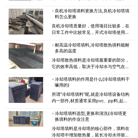
间长，填料中会起水垢，水垢容易影响冷
良机冷却塔填料更换方法,良机冷却塔填
却塔填料的散热，为保证冷却塔填料的散
料怎么更换
热效果，需要更换冷却塔填料,为保持系
统运行稳定，做好马利冷却塔填料更换工
良机冷却塔质量好，使用项目比较多，在
日常工作中比较常见，开式冷却塔使用时
间长，填料中会起水垢，水垢容易影响冷
耐高温冷却塔填料,冷却塔散热填料能耐
却塔填料的散热，为保证冷却塔填料的散
多高的温度
热效果，需要更换冷却塔填料,为保持系
统运行稳定，做好良机冷却塔填料更换工
冷却塔散热填料是冷却塔最重要的部分，
它的效率高低，取决于冷却水与空气在填
料中充分接触的程度。填料耐温50℃～
冷却塔填料的作用是什么(冷却塔填料干
68℃，耐老化，性能优良、抗紫外线，
嘛用的)
寿命长。下面就为大家推荐一款冷却塔最
常用的耐高温填料——斜交错填料(斜波
所谓“冷却塔填料”呢,就是冷却塔设备结构
内一部件,材质通常采用pvc、pp料,起分
流散热的作用。那么冷却塔配件厂家的冷
冷却塔填料选型,更换和清洗(冷却塔更
却塔填料是怎样的一种填料呢?是什么材
换填料的作业注意
质的，有什么特点，今天我们来看看!
冷却塔填料是冷却塔的核心部件，填料在
冷却塔中增加散热量，延长冷却水停留时