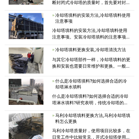
断封闭式冷却塔的质量时，首先要对封闭
式冷却塔的工作状态进行评估。冷却塔的
冷却塔填料的安装方法,冷却塔填料使用
基本用途是它的冷却效果，一个冷却塔的
注意事项
效果是评估冷却塔最直接的方法。关闭冷
却塔的使用寿命也是判断冷却
冷却塔填料的安装方法,冷却塔填料使用
注意事项。安装冷却塔填料的注意事项。
在施工、组装、安装过程中，严禁在冷却
冷却塔填料更换安装,冷却塔清洗方法
塔填料上方焊接，必要时应采取防火措
施。安装完成后，取出冷却塔内所有施工
与其它冷却塔部件一样，冷却塔填料的更
工具和辅助安装设施，移交施工完
换和安装也需要日常维护和更换。一般情
况下，在正常使用5-8年后，需要更换一
次填料。填料必须在2-3年内更换一次，
什么是冷却塔填料?如何选择合适的冷
无需正常维护。如果结垢、下沉、老化等
却塔淋水填料
情况，应及时更换，以确保冷却塔的效
什么是冷却塔填料?如何选择合适的冷却
塔淋水填料?研究表明，传统冷却塔的散
热能力可达70%以上，因此填料的选择非
马利冷却塔填料更换方法,马利冷却塔填
常重要。冷却塔形式、热特性、冷却任
料怎么更换
务、循环冷却水质、通风条件、热阻特
性、支撑方式、成本等都会影响填
马利冷却塔质量好，使用项目比较多，在
日常工作中比较常见，开式冷却塔使用时