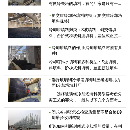
有做冷去塔的填料，有的厂家是只有一种
冷去塔填料，但是有的厂家有几种填料，
斜交错冷却塔填料的特点(斜交错冷却塔
在选择的时候基本上都会选择几种填料的
填料规格)
厂家，几种填料都购买试用，哪一种好日
后再大量购买，而马利冷却塔填料材
冷却塔填料归类：S波填料，斜交错填
料，台阶式梯状斜波填料，差位式正弦波
形填料，点波填料，六角蜂窝状填料，双
冷却塔填料的作用(冷却塔填料材质有几
重波填料，斜折波填料，斜交错冷却塔填
种)
料，斜交错冷却塔填料根据测试和生产制
造实际操作，
冷却塔淋水填料有多种类型：S波填料、
斜填料、阶梯式斜填料、差正弦波填料、
点波填料、六角蜂窝填料、双向波填料、
选择玻璃钢冷却塔填料时应考虑哪几方
斜折填料。每种填料的工艺不同，使用场
面(冷却塔填料厂
景也会不同。冷却塔的工作效率也是由冷
却塔填料组成的
选择玻璃钢冷却塔填料类型要考虑分
离工艺的要求，一般从以下几个方面考
虑： (1)传质效率要高，一般来说，
闭式冷却塔怎么检查质量是不是合格(冷
规整玻璃钢冷却塔填料的传质效率要高于
却塔验收测试规
散装填料。 (2)在保证传质
所以如何判断封闭式冷却塔的质量，在判