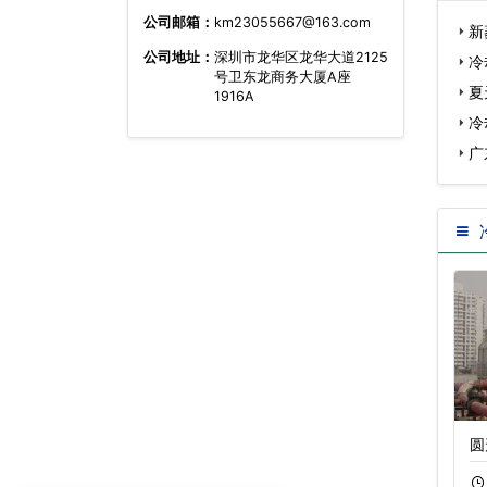
公司邮箱：
km23055667@163.com
新
公司地址：
深圳市龙华区龙华大道2125
冷
号卫东龙商务大厦A座
夏
1916A
冷
广
冷却塔降噪技术
冷却塔降低噪音又
圆
12-18
655
11-18
520