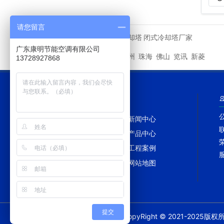
请您留言
马利冷却塔
闭式冷却塔厂家
友情链接
广东康明节能空调有限公司
深圳
广州
珠海
佛山
览讯
新菱
城市分站
13728927868
网站导航
网站首页
新闻中心
冷却塔百科
产品中心
冷却塔配件
工程案例
冷却塔维修
网站地图
提交
CopyRight © 2021-202