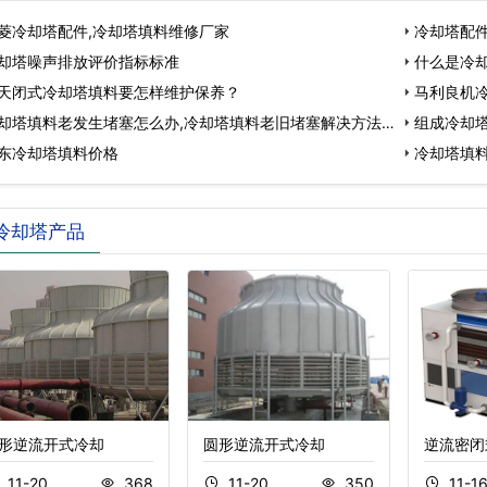
菱冷却塔配件,冷却塔填料维修厂家
冷却塔配件
却塔噪声排放评价指标标准
什么是冷却
天闭式冷却塔填料要怎样维护保养？
马利良机冷
却塔填料老发生堵塞怎么办,冷却塔填料老旧堵塞解决方法…
组成冷却塔
东冷却塔填料价格
冷却塔填料
冷却塔产品
形逆流开式冷却
圆形逆流开式冷却
逆流密闭
11-20
368
11-20
350
11-1