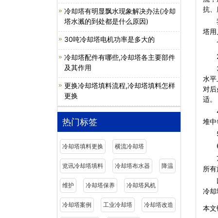
抗、
冷却塔有明显飘水现象解决办法(冷却
塔水溅的到处都是什么原因)
我公
塔用
30吨冷却塔电机功率是多大的
1、
2、
冷却塔配件有哪些,冷却塔各主要部件
及其作用
3、
水平
更换冷却塔填料流程,冷却塔填料怎样
对后
更换
适。
4、
热门标签
堆中
5、
6、
冷却塔填料更换
横流冷却塔
7、
览讯冷却塔填料
冷却塔布水器
降温
所有
维护
冷却塔保养
冷却塔风机
冷却
冷却塔案例
工业冷却塔
冷却塔改造
本文链