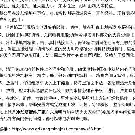
腐蚀、规划祖先、通风阻力小、亲水性强、战斗面积大等特点。
司在冷却塔填料更换、冷却塔检测等领域具有丰富的经验。现将我公
户学习使用：
涵盖施工前现场其他设备的部署;、切掉、放在列表上;地板防水层铺有
拆除旧冷却塔填料，关闭电机电源;拆除冷却塔填料部分的支撑;拆除旧包
冷却塔填料粘接，由于填料粘接量大，保证粘结剂固化期间有足够的空
上，保证压接过程中填料战斗点的受力对称精确;水填料粘接组装时，应
必须立即用平钢板压制，防止因成型片本身翘曲而脱胶。胶粘剂干燥固化
清理冷却塔内部构件上的浮尘和垃圾，确保填料冲压在冷却塔内有序堆
每层填料块均标有、精度，每层包装到位的填料与、塔角之间无漏洞，冷
放置时，仔细组装垫块的上下偏差，将每层顶面平放，各层清洁无杂
放置、检查和其他需要在包装上做的事情必须在平板上进行，严禁直
在建造、组件、放置过程中，严禁在冷却塔填料上方进行焊接操作，必
施工物拿出来，帮助安置方式完成施工竣工计划，等待验收，整个冷却塔
以上就是
冷却塔配件
厂家
广东康明节能空调为大家整理(冷却塔填料维修
塔配件方面的任何问题，都可以来电咨询我们哦。
接：http://www.gdkangmingjnkt.com/news/3.html