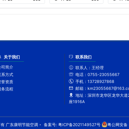
关于我们
联系我们
公司简介
联系人：
王经理
联系方式
电话：
0755-23055667
手机：
13728927868
荣誉资质
邮箱：
km23055667@163.c
服务流程
地址：
深圳市龙华区龙华大道2
座1916A
5版权所有 广东康明节能空调
备案号:
粤ICP备2021149527号
粤公网安备 4