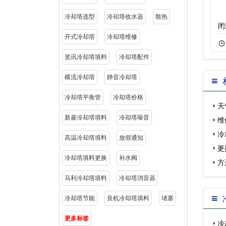
冷却塔选型
冷却塔收水器
散热
圆形开式逆流冷却
横流开放式冷却塔
闭
开式冷却塔
冷却塔维修
11-05
515
11-18
515
览讯冷却塔填料
冷却塔配件
横流冷却塔
静音冷却塔
冷却塔平衡管
冷却塔价格
天
新菱冷却塔填料
冷却塔噪音
维
冷
高温冷却塔填料
放假通知
更
冷却塔填料更换
补水阀
方
马利冷却塔填料
冷却塔消音器
冷却塔节能
良机冷却塔填料
堵塞
更多标签
冷