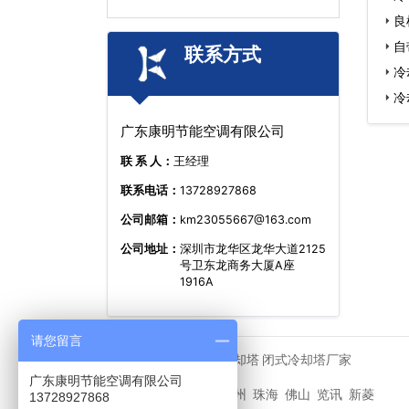
良
自
联系方式
冷
冷
广东康明节能空调有限公司
联 系 人：
王经理
联系电话：
13728927868
公司邮箱：
km23055667@163.com
公司地址：
深圳市龙华区龙华大道2125
号卫东龙商务大厦A座
1916A
请您留言
马利冷却塔
闭式冷却塔厂家
友情链接
广东康明节能空调有限公司
深圳
广州
珠海
佛山
览讯
新菱
城市分站
13728927868